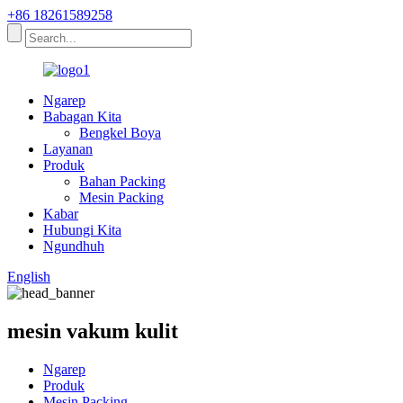
+86 18261589258
Ngarep
Babagan Kita
Bengkel Boya
Layanan
Produk
Bahan Packing
Mesin Packing
Kabar
Hubungi Kita
Ngundhuh
English
mesin vakum kulit
Ngarep
Produk
Mesin Packing