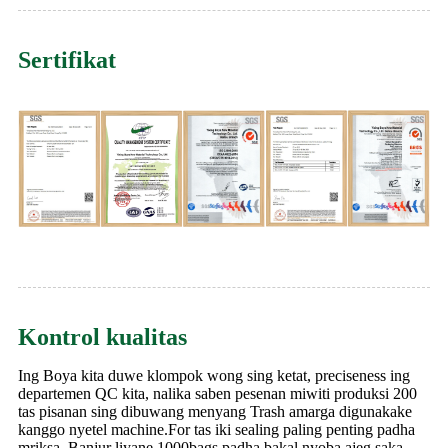
Sertifikat
Kontrol kualitas
Ing Boya kita duwe klompok wong sing ketat, preciseness ing
departemen QC kita, nalika saben pesenan miwiti produksi 200
tas pisanan sing dibuwang menyang Trash amarga digunakake
kanggo nyetel machine.For tas iki sealing paling penting padha
mriksa .Banjur liyane 1000bags padha bakal nyoba ajeg saka