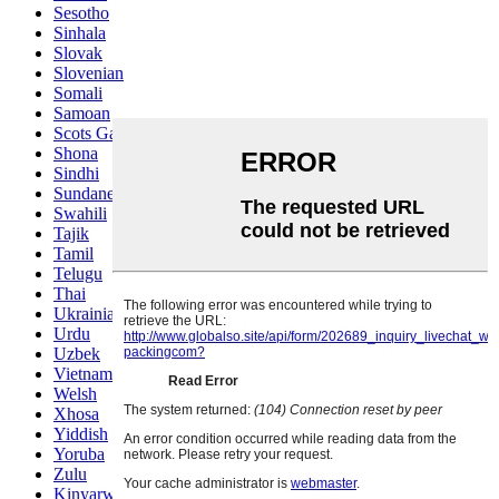
Sesotho
Sinhala
Slovak
Slovenian
Somali
Samoan
Scots Gaelic
Shona
Sindhi
Sundanese
Swahili
Tajik
Tamil
Telugu
Thai
Ukrainian
Urdu
Uzbek
Vietnamese
Welsh
Xhosa
Yiddish
Yoruba
Zulu
Kinyarwanda