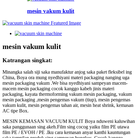
mesin vakum kulit
mesin vakum kulit
Katrangan singkat:
Minangka salah siji saka manufaktur anjog saka paket fleksibel ing
China, Boya ora mung nyedhiyani materi packaging nanging uga
mesin packaging vakum .We bisa nyedhiyani sampeyan macem-
macem mesin packaging cocok kanggo kabeh jinis materi
packaging, kayata thermoforming vakum mesin packaging, vakum
mesin packaging ,mesin pengemas vakum (tiup), mesin pengemas
vakum kulit, mesin pengemas tahan air, mesin heat shrink, kemasan
AC tipe Box.
MESIN KEMASAN VACUUM KULIT Boya nduweni kaluwihan
saka panggunaan sing akeh.Film sing cocog yaiku film PE utawa
film PE / EVOH / PE .Iku cara kemasan anyar kanthi kauntungan
saka tampilan produk sing sampeyan bungkus .Cocok kanggo