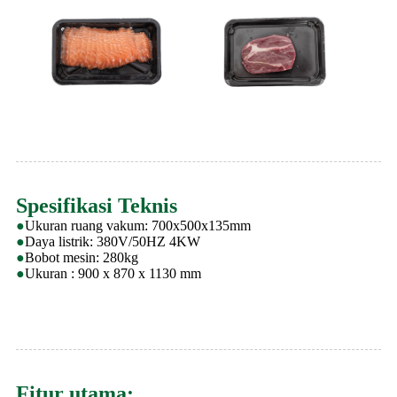
Spesifikasi Teknis
●
Ukuran ruang vakum: 700x500x135mm
●
Daya listrik: 380V/50HZ 4KW
●
Bobot mesin: 280kg
●
Ukuran : 900 x 870 x 1130 mm
Fitur utama: