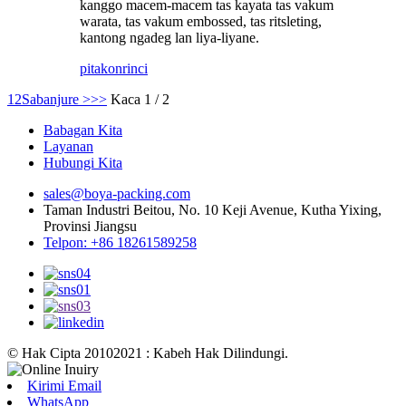
kanggo macem-macem tas kayata tas vakum
warata, tas vakum embossed, tas ritsleting,
kantong ngadeg lan liya-liyane.
pitakon
rinci
1
2
Sabanjure >
>>
Kaca 1 / 2
Babagan Kita
Layanan
Hubungi Kita
sales@boya-packing.com
Taman Industri Beitou, No. 10 Keji Avenue, Kutha Yixing,
Provinsi Jiangsu
Telpon: +86 18261589258
© Hak Cipta 20102021 : Kabeh Hak Dilindungi.
Kirimi Email
WhatsApp