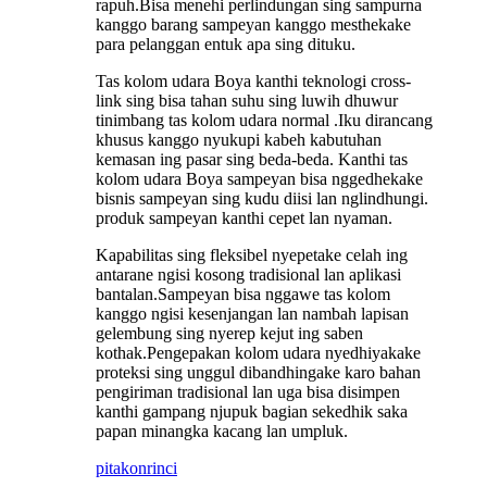
rapuh.Bisa menehi perlindungan sing sampurna
kanggo barang sampeyan kanggo mesthekake
para pelanggan entuk apa sing dituku.
Tas kolom udara Boya kanthi teknologi cross-
link sing bisa tahan suhu sing luwih dhuwur
tinimbang tas kolom udara normal .Iku dirancang
khusus kanggo nyukupi kabeh kabutuhan
kemasan ing pasar sing beda-beda. Kanthi tas
kolom udara Boya sampeyan bisa nggedhekake
bisnis sampeyan sing kudu diisi lan nglindhungi.
produk sampeyan kanthi cepet lan nyaman.
Kapabilitas sing fleksibel nyepetake celah ing
antarane ngisi kosong tradisional lan aplikasi
bantalan.Sampeyan bisa nggawe tas kolom
kanggo ngisi kesenjangan lan nambah lapisan
gelembung sing nyerep kejut ing saben
kothak.Pengepakan kolom udara nyedhiyakake
proteksi sing unggul dibandhingake karo bahan
pengiriman tradisional lan uga bisa disimpen
kanthi gampang njupuk bagian sekedhik saka
papan minangka kacang lan umpluk.
pitakon
rinci