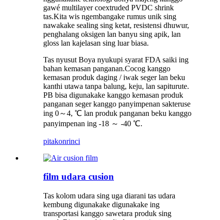
gawé multilayer coextruded PVDC shrink
tas.Kita wis ngembangake rumus unik sing
nawakake sealing sing ketat, resistensi dhuwur,
penghalang oksigen lan banyu sing apik, lan
gloss lan kajelasan sing luar biasa.
Tas nyusut Boya nyukupi syarat FDA saiki ing
bahan kemasan panganan.Cocog kanggo
kemasan produk daging / iwak seger lan beku
kanthi utawa tanpa balung, keju, lan sapiturute.
PB bisa digunakake kanggo kemasan produk
panganan seger kanggo panyimpenan sakteruse
ing 0～4, ℃ lan produk panganan beku kanggo
panyimpenan ing -18 ～ -40 ℃.
pitakon
rinci
film udara cusion
Tas kolom udara sing uga diarani tas udara
kembung digunakake digunakake ing
transportasi kanggo sawetara produk sing