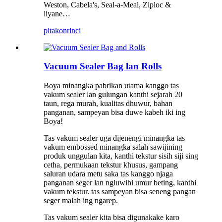
Weston, Cabela's, Seal-a-Meal, Ziploc &
liyane…
pitakon
rinci
Vacuum Sealer Bag lan Rolls
Boya minangka pabrikan utama kanggo tas
vakum sealer lan gulungan kanthi sejarah 20
taun, rega murah, kualitas dhuwur, bahan
panganan, sampeyan bisa duwe kabeh iki ing
Boya!
Tas vakum sealer uga dijenengi minangka tas
vakum embossed minangka salah sawijining
produk unggulan kita, kanthi tekstur sisih siji sing
cetha, permukaan tekstur khusus, gampang
saluran udara metu saka tas kanggo njaga
panganan seger lan ngluwihi umur beting, kanthi
vakum tekstur. tas sampeyan bisa seneng pangan
seger malah ing ngarep.
Tas vakum sealer kita bisa digunakake karo