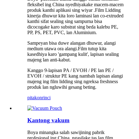
fleksibel ing China nyedhiyakake macem-macem
produk kanthi aplikasi sing wiyar .Film Lidding
kinerja dhuwur kita loro laminasi lan co-extruded
kanthi sifat sealing sing sampurna bisa
dicocogake karo substrat sing beda kalebu PE,
PP, PS, PET, PVC, lan Aluminium.
Sampeyan bisa duwe alangan dhuwur, alangi
medium utawa ora alangi.Film tutup kita
kasedhiya karo 'gampang kulit', lapisan sealing
majeng lan anti-kabut.
Kanggo 9-lapisan PA / EVOH / PE lan PE /
EVOH / struktur PE kang nambah lapisan alangi
majeng ing film lidding sing ngreksa freshness
produk lan ngluwihi gesang beting.
pitakon
rinci
Kantong vakum
Boya minangka salah sawijining pabrik
profesional ing China, ngasilake tas lan film