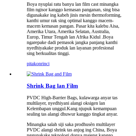
Boya nyuplai ratu banyu lan film cast minangka
film ngisor kanggo kemasan panganan, sing bisa
digunakake ing kabeh jinis mesin thermoforming,
kanthi umur rak sing optimal kanggo macem-
macem kemasan pangan. Pasar kita kalebu Aisa,
Amerika Utara, Amerika Selatan, Australia,
Europ, Timur Tengah lan Afrika Kidul .Boya
ngarepake dadi pemasok jangka panjang kanthi
nyedhiyakake produk lan layanan profesional
sing berkualitas tinggi.
pitakon
rinci
Shrink Bag lan Film
PVDC High-Barrier Bags, kulawarga anyar tas
multilayer, nyedhiyani alangi oksigen lan
Kelembapan unggul.Kang njupuk kemampuan
sealing tas alangi dhuwur kanggo tingkat anyar.
Minangka salah siji saka prodhusèn multilayer
PVDC alangi shrink tas anjog ing China, Boya
nggunakake teknologi donya majeng kanggo