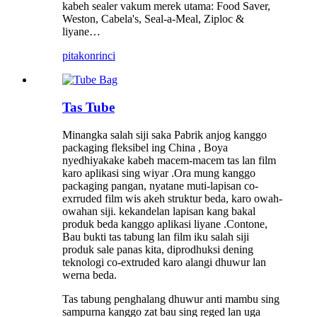
kabeh sealer vakum merek utama: Food Saver,
Weston, Cabela's, Seal-a-Meal, Ziploc &
liyane…
pitakon
rinci
Tas Tube
Minangka salah siji saka Pabrik anjog kanggo
packaging fleksibel ing China , Boya
nyedhiyakake kabeh macem-macem tas lan film
karo aplikasi sing wiyar .Ora mung kanggo
packaging pangan, nyatane muti-lapisan co-
exrruded film wis akeh struktur beda, karo owah-
owahan siji. kekandelan lapisan kang bakal
produk beda kanggo aplikasi liyane .Contone,
Bau bukti tas tabung lan film iku salah siji
produk sale panas kita, diprodhuksi dening
teknologi co-extruded karo alangi dhuwur lan
werna beda.
Tas tabung penghalang dhuwur anti mambu sing
sampurna kanggo zat bau sing reged lan uga