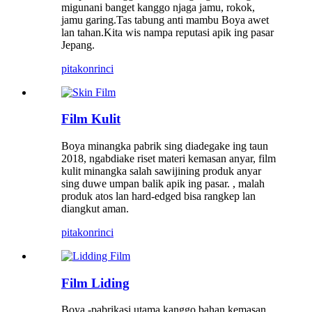
migunani banget kanggo njaga jamu, rokok,
jamu garing.Tas tabung anti mambu Boya awet
lan tahan.Kita wis nampa reputasi apik ing pasar
Jepang.
pitakon
rinci
Film Kulit
Boya minangka pabrik sing diadegake ing taun
2018, ngabdiake riset materi kemasan anyar, film
kulit minangka salah sawijining produk anyar
sing duwe umpan balik apik ing pasar. , malah
produk atos lan hard-edged bisa rangkep lan
diangkut aman.
pitakon
rinci
Film Liding
Boya -pabrikasi utama kanggo bahan kemasan