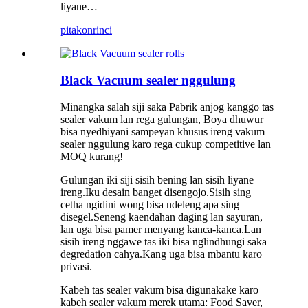
liyane…
pitakon
rinci
Black Vacuum sealer nggulung
Minangka salah siji saka Pabrik anjog kanggo tas
sealer vakum lan rega gulungan, Boya dhuwur
bisa nyedhiyani sampeyan khusus ireng vakum
sealer nggulung karo rega cukup competitive lan
MOQ kurang!
Gulungan iki siji sisih bening lan sisih liyane
ireng.Iku desain banget disengojo.Sisih sing
cetha ngidini wong bisa ndeleng apa sing
disegel.Seneng kaendahan daging lan sayuran,
lan uga bisa pamer menyang kanca-kanca.Lan
sisih ireng nggawe tas iki bisa nglindhungi saka
degredation cahya.Kang uga bisa mbantu karo
privasi.
Kabeh tas sealer vakum bisa digunakake karo
kabeh sealer vakum merek utama: Food Saver,