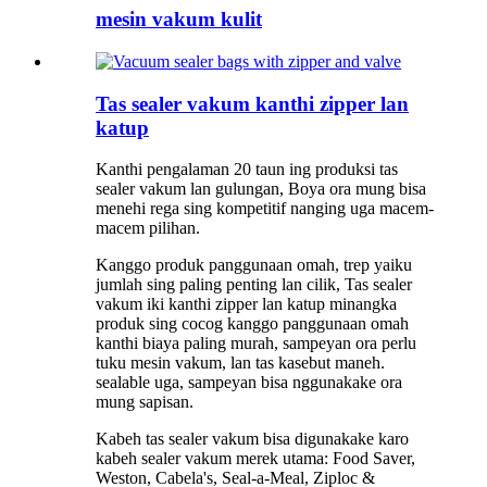
mesin vakum kulit
Tas sealer vakum kanthi zipper lan
katup
Kanthi pengalaman 20 taun ing produksi tas
sealer vakum lan gulungan, Boya ora mung bisa
menehi rega sing kompetitif nanging uga macem-
macem pilihan.
Kanggo produk panggunaan omah, trep yaiku
jumlah sing paling penting lan cilik, Tas sealer
vakum iki kanthi zipper lan katup minangka
produk sing cocog kanggo panggunaan omah
kanthi biaya paling murah, sampeyan ora perlu
tuku mesin vakum, lan tas kasebut maneh.
sealable uga, sampeyan bisa nggunakake ora
mung sapisan.
Kabeh tas sealer vakum bisa digunakake karo
kabeh sealer vakum merek utama: Food Saver,
Weston, Cabela's, Seal-a-Meal, Ziploc &