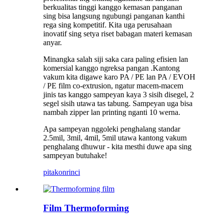
berkualitas tinggi kanggo kemasan panganan
sing bisa langsung ngubungi panganan kanthi
rega sing kompetitif. Kita uga perusahaan
inovatif sing setya riset babagan materi kemasan
anyar.
Minangka salah siji saka cara paling efisien lan
komersial kanggo ngreksa pangan .Kantong
vakum kita digawe karo PA / PE lan PA / EVOH
/ PE film co-extrusion, ngatur macem-macem
jinis tas kanggo sampeyan kaya 3 sisih disegel, 2
segel sisih utawa tas tabung. Sampeyan uga bisa
nambah zipper lan printing nganti 10 werna.
Apa sampeyan nggoleki penghalang standar
2.5mil, 3mil, 4mil, 5mil utawa kantong vakum
penghalang dhuwur - kita mesthi duwe apa sing
sampeyan butuhake!
pitakon
rinci
Film Thermoforming