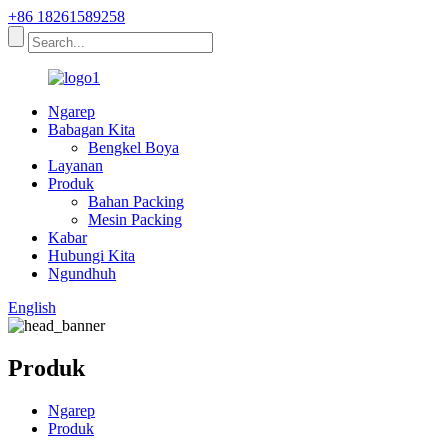
+86 18261589258
Ngarep
Babagan Kita
Bengkel Boya
Layanan
Produk
Bahan Packing
Mesin Packing
Kabar
Hubungi Kita
Ngundhuh
English
Produk
Ngarep
Produk