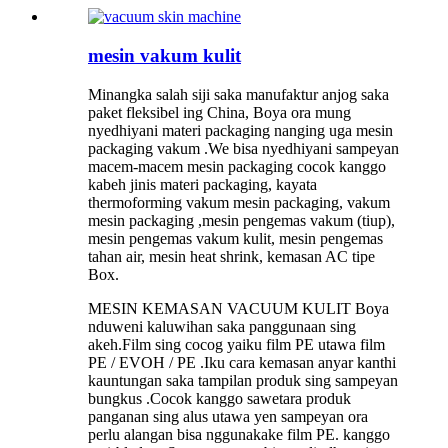
mesin vakum kulit
Minangka salah siji saka manufaktur anjog saka
paket fleksibel ing China, Boya ora mung
nyedhiyani materi packaging nanging uga mesin
packaging vakum .We bisa nyedhiyani sampeyan
macem-macem mesin packaging cocok kanggo
kabeh jinis materi packaging, kayata
thermoforming vakum mesin packaging, vakum
mesin packaging ,mesin pengemas vakum (tiup),
mesin pengemas vakum kulit, mesin pengemas
tahan air, mesin heat shrink, kemasan AC tipe
Box.
MESIN KEMASAN VACUUM KULIT Boya
nduweni kaluwihan saka panggunaan sing
akeh.Film sing cocog yaiku film PE utawa film
PE / EVOH / PE .Iku cara kemasan anyar kanthi
kauntungan saka tampilan produk sing sampeyan
bungkus .Cocok kanggo sawetara produk
panganan sing alus utawa yen sampeyan ora
perlu alangan bisa nggunakake film PE. kanggo