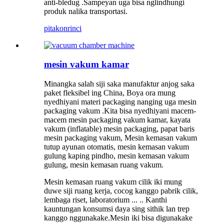
anti-bledug .Sampeyan uga bisa nglindhungi
produk nalika transportasi.
pitakon
rinci
mesin vakum kamar
Minangka salah siji saka manufaktur anjog saka
paket fleksibel ing China, Boya ora mung
nyedhiyani materi packaging nanging uga mesin
packaging vakum .Kita bisa nyedhiyani macem-
macem mesin packaging vakum kamar, kayata
vakum (inflatable) mesin packaging, papat baris
mesin packaging vakum, Mesin kemasan vakum
tutup ayunan otomatis, mesin kemasan vakum
gulung kaping pindho, mesin kemasan vakum
gulung, mesin kemasan ruang vakum.
Mesin kemasan ruang vakum cilik iki mung
duwe siji ruang kerja, cocog kanggo pabrik cilik,
lembaga riset, laboratorium ... .. Kanthi
kauntungan konsumsi daya sing sithik lan trep
kanggo nggunakake.Mesin iki bisa digunakake