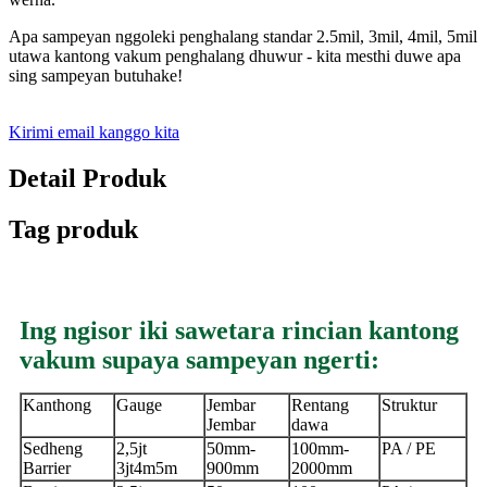
Apa sampeyan nggoleki penghalang standar 2.5mil, 3mil, 4mil, 5mil
utawa kantong vakum penghalang dhuwur - kita mesthi duwe apa
sing sampeyan butuhake!
Kirimi email kanggo kita
Detail Produk
Tag produk
Ing ngisor iki sawetara rincian kantong
vakum supaya sampeyan ngerti:
Kanthong
Gauge
Jembar
Rentang
Struktur
Jembar
dawa
Sedheng
2,5jt
50mm-
100mm-
PA / PE
Barrier
3jt
4m5m
900mm
2000mm