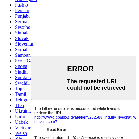
Pashto
Persian
Punjabi
Serbian
Sesotho
Sinhala
Slovak
Slovenian
Somali
Samoan
Scots Gaelic
Shona
Sindhi
Sundanese
Swahili
Tajik
Tamil
Telugu
Thai
Ukrainian
Urdu
Uzbek
Vietnamese
Welsh
Xhosa