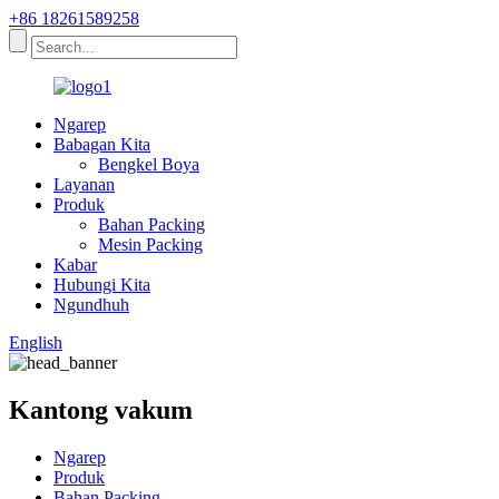
+86 18261589258
Ngarep
Babagan Kita
Bengkel Boya
Layanan
Produk
Bahan Packing
Mesin Packing
Kabar
Hubungi Kita
Ngundhuh
English
Kantong vakum
Ngarep
Produk
Bahan Packing