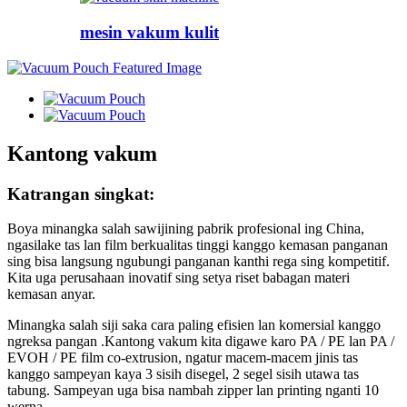
mesin vakum kulit
Kantong vakum
Katrangan singkat:
Boya minangka salah sawijining pabrik profesional ing China,
ngasilake tas lan film berkualitas tinggi kanggo kemasan panganan
sing bisa langsung ngubungi panganan kanthi rega sing kompetitif.
Kita uga perusahaan inovatif sing setya riset babagan materi
kemasan anyar.
Minangka salah siji saka cara paling efisien lan komersial kanggo
ngreksa pangan .Kantong vakum kita digawe karo PA / PE lan PA /
EVOH / PE film co-extrusion, ngatur macem-macem jinis tas
kanggo sampeyan kaya 3 sisih disegel, 2 segel sisih utawa tas
tabung. Sampeyan uga bisa nambah zipper lan printing nganti 10
werna.