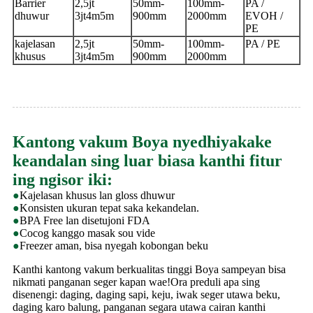
Barrier
2,5jt
50mm-
100mm-
PA /
dhuwur
3jt
4m5m
900mm
2000mm
EVOH /
PE
kajelasan
2,5jt
50mm-
100mm-
PA / PE
khusus
3jt
4m5m
900mm
2000mm
Kantong vakum Boya nyedhiyakake
keandalan sing luar biasa kanthi fitur
ing ngisor iki:
●
Kajelasan khusus lan gloss dhuwur
●
Konsisten ukuran tepat saka kekandelan.
●
BPA Free lan disetujoni FDA
●
Cocog kanggo masak sou vide
●
Freezer aman, bisa nyegah kobongan beku
Kanthi kantong vakum berkualitas tinggi Boya sampeyan bisa
nikmati panganan seger kapan wae!Ora preduli apa sing
disenengi: daging, daging sapi, keju, iwak seger utawa beku,
daging karo balung, panganan segara utawa cairan kanthi