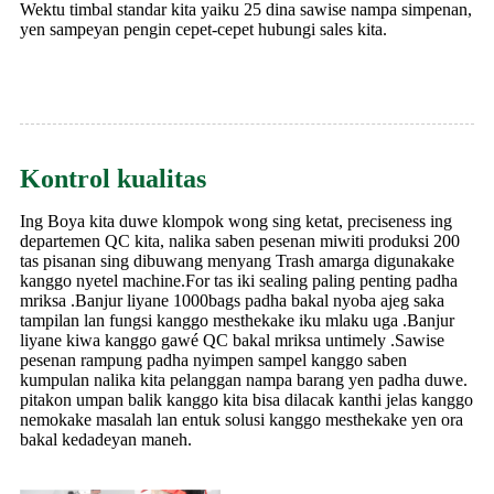
Wektu timbal standar kita yaiku 25 dina sawise nampa simpenan,
yen sampeyan pengin cepet-cepet hubungi sales kita.
Kontrol kualitas
Ing Boya kita duwe klompok wong sing ketat, preciseness ing
departemen QC kita, nalika saben pesenan miwiti produksi 200
tas pisanan sing dibuwang menyang Trash amarga digunakake
kanggo nyetel machine.For tas iki sealing paling penting padha
mriksa .Banjur liyane 1000bags padha bakal nyoba ajeg saka
tampilan lan fungsi kanggo mesthekake iku mlaku uga .Banjur
liyane kiwa kanggo gawé QC bakal mriksa untimely .Sawise
pesenan rampung padha nyimpen sampel kanggo saben
kumpulan nalika kita pelanggan nampa barang yen padha duwe.
pitakon umpan balik kanggo kita bisa dilacak kanthi jelas kanggo
nemokake masalah lan entuk solusi kanggo mesthekake yen ora
bakal kedadeyan maneh.